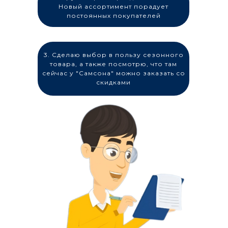
Новый ассортимент порадует
постоянных покупателей
3. Сделаю выбор в пользу сезонного
товара, а также посмотрю, что там
сейчас у "Самсона" можно заказать со
скидками