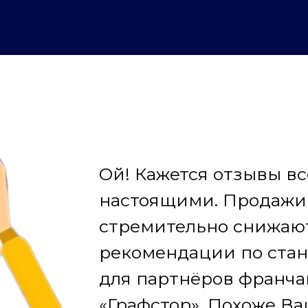
Ой! Кажется отзывы в
настоящими. Продажи 
стремительно снижают
рекомендации по ста
для партнёров франча
«Графстор». Похоже В