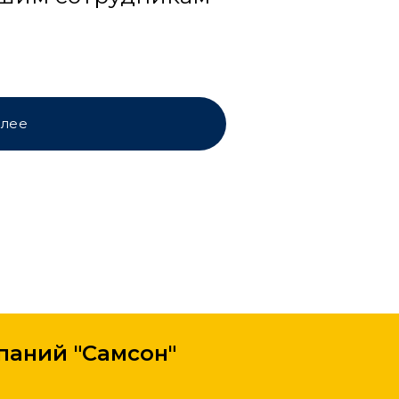
лее
паний "Самсон"