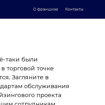
О франшизе
Контакты
сё-таки были
в торговой точке
ся. Загляните в
ндартам обслуживания
йзингового проекта
ашим сотрудникам